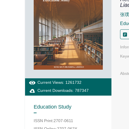
Lia
张
Edu
Info
Keyw
Abst
Current Views: 1261732
Current Downloads: 787347
Education Study
ISSN Print:2707-0611
ISSN Online:2707-062X