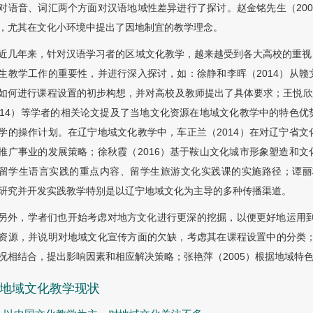
对语音、词汇两个方面对汉语地域性差异进行了探讨。赵金铭先生（20
，尤其在文化小环境中提出了因地制宜的教学理念。
近几年来，针对汉语学习者的区域文化教学，越来越受到各大高校的重视
生教学工作的重要性，并进行深入探讨，如：徐静和李晖（2014）从
如何进行课程设置的初步构想，并对高校及教师提出了具体要求；王悦欣（20
014）等学者的相关论文提及了当地文化资源在地域文化教学中的特色
学的操作计划。在辽宁地域文化教学中，车正兰（2014）在对辽宁省
推广事业的发展策略；徐秋霞（2016）基于鞍山文化城市形象塑造和
留学生语言实践的重点内容、留学生旅游文化实践课的实施路径；谭丽梅
研究并开发实践教学特别是以辽宁地域文化为主导的多种传播渠道。
另外，学者们也开始考虑对地方文化进行更深的挖掘，以便更好地运用到
资源，并说明对地域文化宣传方面的欠缺，考虑其在课程设置中的分类；
况相结合，提出影响因素和相应解决策略；张艳萍（2005）根据地域特
2 地域文化教学现状