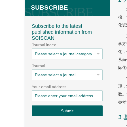
SUBSCRIBE
模、
化资
Subscribe to the latest
published information from
SCISCAN
学方
Journal index
化，
从而
Journal
际化
现，
Your email address
数。
参考
Submit
3