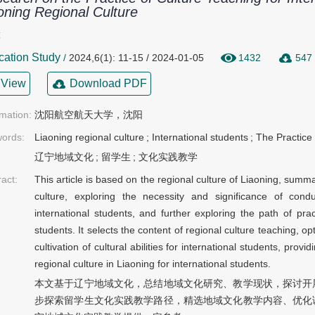
oning Regional Culture
璞
cation Study
/
2024,6(1): 11-15 / 2024-01-05
1432
547
View
Download PDF
rmation:
沈阳航空航天大学，沈阳
ords:
Liaoning regional culture
;
International students
;
The Practice 
辽宁地域文化
;
留学生
;
文化实践教学
ract:
This article is based on the regional culture of Liaoning, summ
culture, exploring the necessity and significance of condu
international students, and further exploring the path of pract
students. It selects the content of regional culture teaching, 
cultivation of cultural abilities for international students, provi
regional culture in Liaoning for international students.
本文基于辽宁地域文化，总结地域文化研究、教学现状，探讨开
步探索留学生文化实践教学路径，精选地域文化教学内容、优化