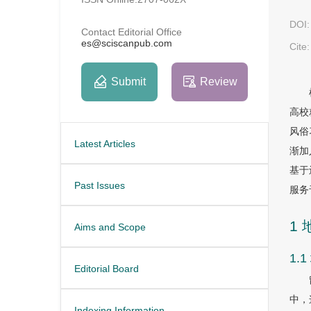
DOI:
Contact Editorial Office
es@sciscanpub.com
Cite:
Submit
Review
高校
风俗
Latest Articles
渐加
基于
Past Issues
服务
1
Aims and Scope
1.
Editorial Board
中，
Indexing Information