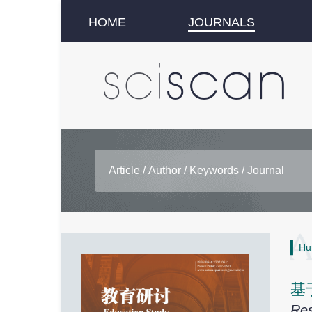
HOME
JOURNALS
Hu
基
Res