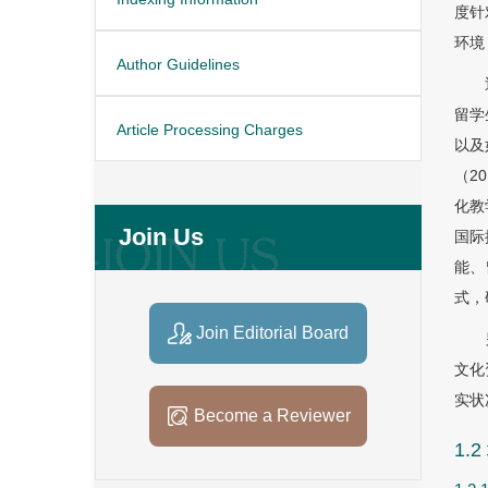
度针
环境
Author Guidelines
留学
Article Processing Charges
以及
（2
化教
Join Us
国际
能、
式，
Join Editorial Board
文化
实状
Become a Reviewer
1.