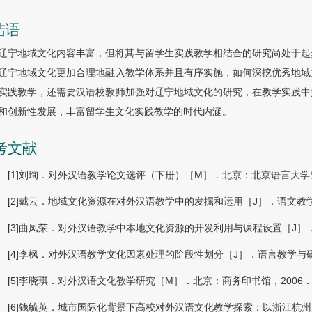
结语
辽宁地域文化内容丰富，但将其与留学生实践教学相结合的研究尚处于起
辽宁地域文化更加合理地融入教学体系并且有序实施，如何深挖优秀地域
实践教学，还需要汉语校教师加强对辽宁地域文化的研究，在教学实践中
和创新性发展，丰富留学生文化实践教学的时代内涵。
考文献
[1]刘珣．对外汉语教学论文选评（下册）［M］．北京：北京语言大学出
[2]戴云．地域文化资源在对外汉语教学中的发掘和运用［J］．语文教学
[3]曲凤荣．对外汉语教学中本地文化资源的开发利用与课程设置［J］．
[4]李枫．对外汉语教学文化因素处理的阶段性划分［J］．语言教学与研
[5]李晓琪．对外汉语文化教学研究［M］．北京：商务印书馆，2006
[6]钱毓英．城市国际化背景下高校对外汉语文化教学探索：以浙江杭州为