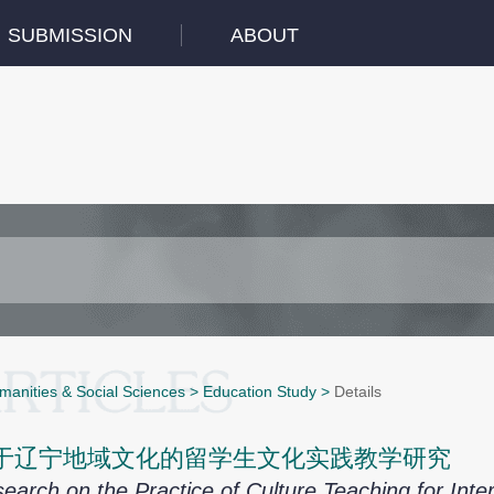
SUBMISSION
ABOUT
manities & Social Sciences
>
Education Study
>
Details
于辽宁地域文化的留学生文化实践教学研究
earch on the Practice of Culture Teaching for Int