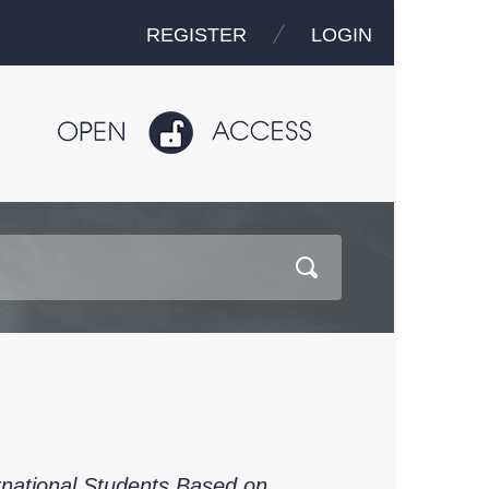
REGISTER
LOGIN
ernational Students Based on