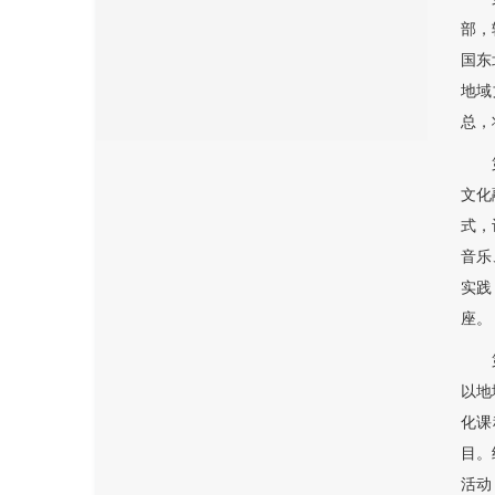
部，
国东
地域
总，
文化
式，
音乐
实践
座。
以地
化课
目。
活动