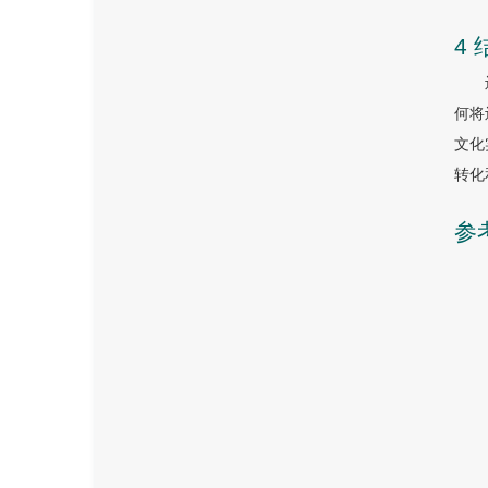
4 
何将
文化
转化
参