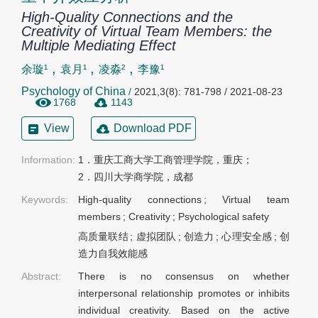
High-Quality Connections and the
Creativity of Virtual Team Members: the
Multiple Mediating Effect
,
,
,
余璇¹
袁月¹
凌淼²
李豫¹
Psychology of China
/
2021,3(8): 781-798 / 2021-08-23
1768
1143
View
Download PDF
Information:
1．重庆工商大学工商管理学院，重庆；

2．四川大学商学院，成都
Keywords:
High-quality connections
;
Virtual team
members
;
Creativity
;
Psychological safety
高质量联结
;
虚拟团队
;
创造力
;
心理安全感
;
创
造力自我效能感
Abstract:
There is no consensus on whether
interpersonal relationship promotes or inhibits
individual creativity. Based on the active