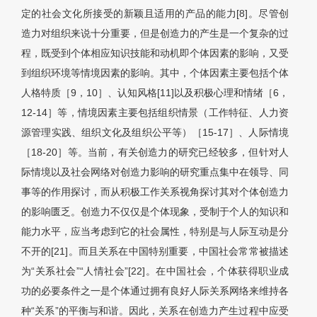
定的社会文化所接受的新颖且适用的产品的能力[8]。尽管创
造力对组织来说十分重要，但是创造力的产生是一个复杂的过
程，既受到个体相应知识技能和动机即个体因素的影响，又受
到组织环境等情境因素的影响。其中，个体因素主要包括个体
人格特质［9，10］、认知风格[11]以及积极心理和情绪［6，
12-14］等，情境因素主要包括组织情景（工作特征、人力资
源管理实践、组织文化及组织公平等）［15-17］、人际情境
［18-20］等。当前，有关创造力的研究已经较多，但针对人
际情境以及社会网络对创造力影响的研究重点集中在领导、同
事等的作用探讨，而从积极工作关系视角探讨其对个体创造力
的影响匮乏。创造力不仅仅是个体现象，受制于个人的知识和
能力水平，应当考虑到它的社会属性，特别是与人际互动是分
不开的[21]。而且关系在中国特别重要，中国社会常常被描述
为“关系社会”“人情社会”[22]。在中国社会，个体获得职业成
功的必要条件之一是个体通过拥有良好人际关系网络来维持各
种“关系”的平衡与和谐。因此，关系在创造力产生过程中应受