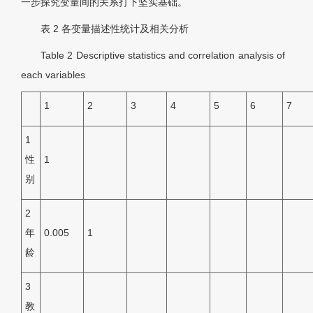
一步探究变量间的关系打下坚实基础。
表 2
各变量描述性统计及相关分析
Table 2
Descriptive statistics and correlation analysis of
each variables
1
2
3
4
5
6
7
1
性
1
别
2
年
0.005
1
龄
3
教