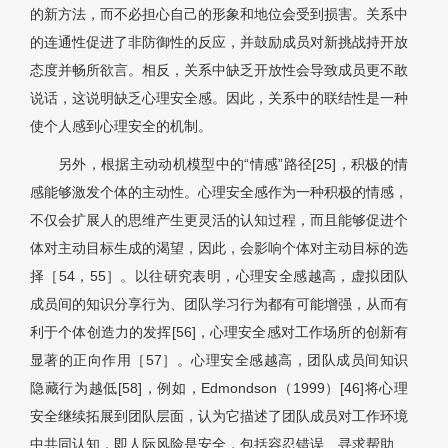
的新方法，而不必担心自己的形象和地位会受到损害。关系中
的连通性促进了非防御性的反应，并鼓励成员对新挑战持开放
态度并畅所欲言。相反，关系中缺乏开放性会导致成员更不敢
说话，这说明缺乏心理安全感。因此，关系中的联结性是一种
使个人感到心理安全的机制。
另外，根据主动动机模型中的“情感”路径[25]，积极的情
感能够激发个体的主动性。心理安全感作为一种积极的情感，
不仅会扩展人的思维产生更灵活的认知过程，而且能够促进个
体对主动目标生成的渴望，因此，会影响个体对主动目标的选
择［54，55］。以往研究表明，心理安全感越高，虚拟团队
成员间的知识分享行为、团队学习行为都有可能增强，从而有
利于个体创造力的发挥[56]，心理安全感对工作场所的创新有
显著的正向作用［57］。心理安全感越高，团队成员间知识
隐藏行为越低[58]，例如，Edmondson（1999）[46]将心理
安全继续拓展到团队层面，认为它描述了团队成员对工作环境
中共同认知，即人际风险是安全，包括容忍错误、寻求帮助、