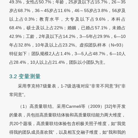
49.3%，女性占50.7%；年龄，25岁及以下占15.7%，26～35
岁占68.7%，36～45岁占11.6%，46～55岁占3.8%，56岁及
以上占0.3%；教育水平，大专及以下占9.6%，本科占
68.4%，硕士及以上占22%；婚姻，已婚占57.1%，未婚占
42.9%；工龄，2年及以下占14.2%，3—5年占29.9%，6—10
年占32.8%，10年及以上占23.2%。虚拟团队样本（N=93）
特征如下：团队规模2人占1.4%，3—5人占48.7%，6—10人
占28.4%，10人以上占21.4%，团队以小团队为主。
3.2 变量测量
采用李克特7级量表，1-7级选项对应“非常不同意”到“非
常同意”。
（1）高质量联结。采用Carmeli等（2009）[32]年开发
的量表，共包括高质量联结体验和高质量联结能力两大维度，
共20个题项，高质量联结体验包含积极关照子维度，如“我觉
得我的团队成员喜欢我”，以及相互交融子维度，如“我和我的