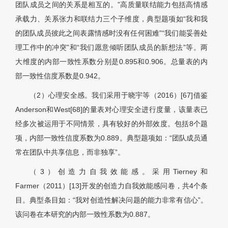
团队成员之间的关系是相互的。”高质量联结能力包括高情感
承载力、关系张力和联结力三个子维度，典型题项如“我和我
的团队成员彼此之间表露情感时没有任何困难”“我们能妥善处
理工作中的冲突”和“我们愿意倾听团队成员的新想法”等。两
大维度的内部一致性系数分别是0.895和0.906。总量表的内
部一致性信度系数是0.942。
（2）心理安全感。我们采用于晓宇等（2016）[67]借鉴
Anderson和West[68]的量表对心理安全进行度量，该量表已
经多次被运用于不同情景，具有较好的外部效度。包括8个题
项，内部一致性信度系数为0.889。典型题项如：“团队成员通
常在团队中共享信息，而非独享”。
（3）创造力自我效能感。采用Tierney和
Farmer（2011）[13]开发的创造力自我效能感问卷，共4个条
目。典型条目如：“我对创造性解决问题的能力非常有信心”。
该问卷在本研究的内部一致性系数为0.887。