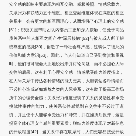
安全感的影响主要表现为相互交融、积极关照、情感承载力、
关系张力和联结力五个维度。相互交融维度体现在高度的相互
关系中，会有更大的相互同理心，从而增强了心理上的安全感
[51]；积极关照帮助团队内部员工更加深入接触，使处于高品
质关系中的人相互之间产生“深层接触”[52]与被人或人所了解
或尊重的感觉[30]，创造了一种社会尊严感，这确认了彼此的
价值和能力意识[53]。因此，当人们知道自己受到赞赏和重视
时，他们很可能会大胆地说出来并讨论问题，而不必担心人际
交往的后果。这有利于心理安全感；情感承受能力维度指出，
在人际关系中传达各种情绪的能力更高，大胆表达各种情绪而
不必担心造成诸如尴尬之类的人际关系，这有助于提高工作场
所中的心理安全感；关系张力维度强调了关系的灵活性和承受
挑战性事件的能力，使关系伙伴感觉到在交往中不必过于谨
慎，并且使个人能够承受压力和冲突，并在挫折后反弹，这是
提高个体心理安全感的重要素质；联结力维度体现了对新信息
的开放程度[42]，当关系中存在联系时，人们更容易接受开放