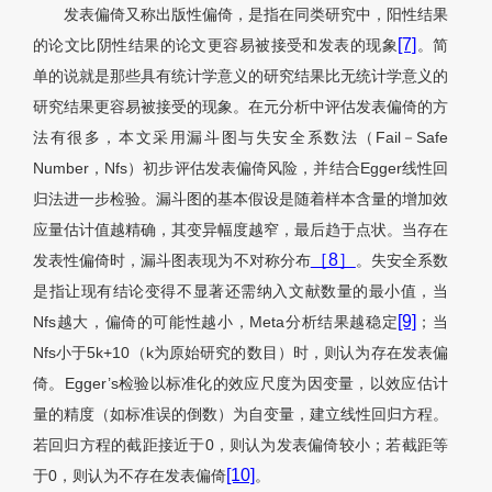
发表偏倚又称出版性偏倚，是指在同类研究中，阳性结果
[7]
的论文比阴性结果的论文更容易被接受和发表的现象
。简
单的说就是那些具有统计学意义的研究结果比无统计学意义的
研究结果更容易被接受的现象。在元分析中评估发表偏倚的方
法有很多，本文采用漏斗图与失安全系数法（Fail－Safe
Number，Nfs）初步评估发表偏倚风险，并结合Egger线性回
归法进一步检验。漏斗图的基本假设是随着样本含量的增加效
应量估计值越精确，其变异幅度越窄，最后趋于点状。当存在
［8］
发表性偏倚时，漏斗图表现为不对称分布
。失安全系数
是指让现有结论变得不显著还需纳入文献数量的最小值，当
[9]
Nfs越大，偏倚的可能性越小，Meta分析结果越稳定
；当
Nfs小于5k+10（k为原始研究的数目）时，则认为存在发表偏
倚。Egger’s检验以标准化的效应尺度为因变量，以效应估计
量的精度（如标准误的倒数）为自变量，建立线性回归方程。
若回归方程的截距接近于0，则认为发表偏倚较小；若截距等
[10]
于0，则认为不存在发表偏倚
。