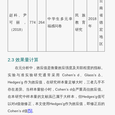
云
南
赵科、尹
民族
省
中学生多元幸
2018
可丽，
774
264
教育
德
福感问卷
年
（2018）
研究
宏
地
区
2.3 效果量计算
在元分析中，效应值是衡量效应强度及关联程度的指标。
实验与准实验研究通常采用 Cohen’s d、Glass’s Δ、
Hedges’g 作为效应值，在研究样本量足够大时，三者几乎不
存在差异。当样本量较小时，Cohen’s d会严重高估效应值。
在本研究中样本量的文献虽已属于大样本，但Hedges’g值可
以对d值做修正，本文使用Hedges’g作为效应值，即修正后的
[5]
Cohen’s d值
。