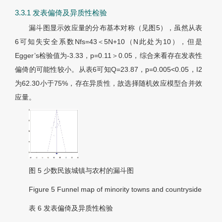
3.3.1 发表偏倚及异质性检验
漏斗图显示效应量的分布基本对称（见
图5
），虽然从
表
6
可知失安全系数Nfs=43＜5N+10（N此处为10），但是
Egger’s检验值为-3.33，p=0.11＞0.05，综合来看存在发表性
偏倚的可能性较小。从
表6
可知Q=23.87，p=0.005<0.05，I2
为62.30小于75%，存在异质性，故选择随机效应模型合并效
应量。
图 5
少数民族城镇与农村的漏斗图
Figure 5
Funnel map of minority towns and countryside
表 6
发表偏倚及异质性检验