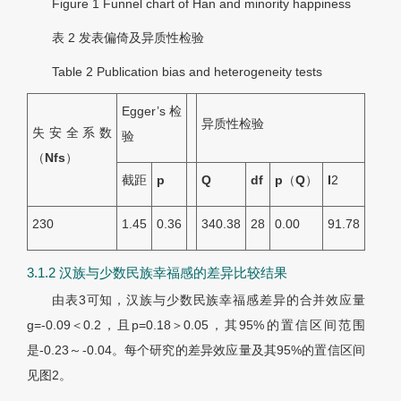
Figure 1
Funnel chart of Han and minority happiness
表 2
发表偏倚及异质性检验
Table 2
Publication bias and heterogeneity tests
Egger’s检
异质性检验
失安全系数
验
（
N
fs
）
截距
p
Q
df
p
（
Q
）
I
2
230
1.45
0.36
340.38
28
0.00
91.78
3.1.2 汉族与少数民族幸福感的差异比较结果
由
表3
可知，汉族与少数民族幸福感差异的合并效应量
g=-0.09＜0.2，且p=0.18＞0.05，其95%的置信区间范围
是-0.23～-0.04。每个研究的差异效应量及其95%的置信区间
见
图2
。