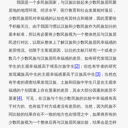
我国是一个多民族国家，与汉族比较起来少数民族居民聚
居地的地理环境、经济水平、医疗教育和社会发展相对落后，
少数民族居民对幸福感的认知也有其特点和规律，因此需要给
予积极关注。由于我国习惯以汉族和少数民族作为民族划分的
基本标准，所以有必要将少数民族视为一个整体然后与汉族居
民进行对比，以期从整体上了解汉族和少数民族居民幸福感的
差异情况。但限于主客观原因，以往的文献只研究一个或者少
数几个少数民族与汉族居民幸福感的差异。如有研究发现汉族
[2]
学生的主观幸福感高于维吾尔族学生
；但也有学者的研究
[3]
发现藏族高中生的主观幸福感要高于汉族高中生
；当然也
有学者的调查结果发现汉族、土族和回族中学生只是在主观幸
福感的个别因素上存在显著的差异，其余大部分因素则差异不
[4]
显著
。可见，在汉族与个别少数民族的比较中幸福感有高
于对方的、也有低于对方或者没有差异的。当然，因为民族不
同比较的结果存在不一致的地方也在情理之中，如果将所有的
少数民族视为一个整体后再与汉族居民做比较，结果会是怎样