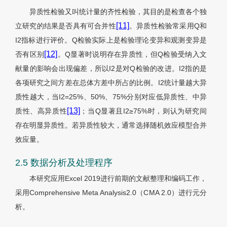
异质性检验又叫统计量的齐性检验，其目的是检查各个独
[11]
立研究的结果是否具有可合并性
。异质性检验常采用Q和
I2指标进行评价。Q检验实际上是检验理论变异和观测变异是
[12]
否有区别
。Q显著时说明存在异质性，但Q检验受纳入文
献量的影响会出现偏差，所以I2是对Q检验的改进。I2指的是
各项研究之间方差在总体方差中所占的比例。I2统计量越大异
质性越大，当I2=25%、50%、75%分别对应低异质性、中异
[13]
质性、高异质性
；当Q显著且I2≥75%时，则认为研究间
存在明显异质性。若异质性较大，通常选择随机效应模型合并
效应量。
2.5 数据分析及处理程序
本研究应用Excel 2019进行前期的文献整理和编码工作，
采用Comprehensive Meta Analysis2.0（CMA 2.0）进行元分
析。