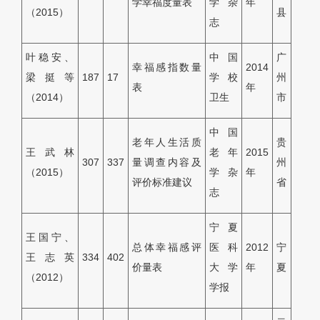
学幸福度量表
学杂
年
（2015）
县
志
叶稳安、
中国
广
幸福感指数量
2014
梁挺等
187
17
学校
州
表
年
（2014）
卫生
市
中国
老年人生活质
贵
王武林
老年
2015
307
337
量调查内容及
州
（2015）
学杂
年
评价标准建议
省
志
宁夏
王国宁、
总体幸福感评
医科
2012
宁
王志英
334
402
价量表
大学
年
夏
（2012）
学报