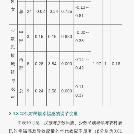
男
-0.13～
女
总
24
-0.02
-0.34
0.735
0.81
少
中
-0.30～
3
0.15
0.15
0.883
数
部
0.35
民
族
西
0.14～
城
6
0.28
3.84
0.000
1.97
1
0.16
部
0.42
镇
与
0.11～
农
总
9
0.24
3.58
0.000
0.37
村
3.4.3 年代对民族幸福感的调节变量
由
表10
可见，汉族与少数民族、少数民族城镇与农村居
民的幸福感差异效应量的年代效应不显著（β分别为0.01