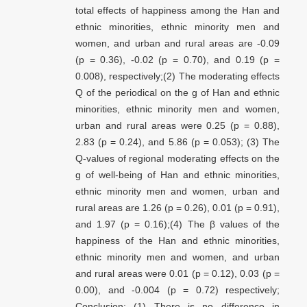
total effects of happiness among the Han and
ethnic minorities, ethnic minority men and
women, and urban and rural areas are -0.09
(p = 0.36), -0.02 (p = 0.70), and 0.19 (p =
0.008), respectively;(2) The moderating effects
Q of the periodical on the g of Han and ethnic
minorities, ethnic minority men and women,
urban and rural areas were 0.25 (p = 0.88),
2.83 (p = 0.24), and 5.86 (p = 0.053); (3) The
Q-values of regional moderating effects on the
g of well-being of Han and ethnic minorities,
ethnic minority men and women, urban and
rural areas are 1.26 (p = 0.26), 0.01 (p = 0.91),
and 1.97 (p = 0.16);(4) The β values of the
happiness of the Han and ethnic minorities,
ethnic minority men and women, and urban
and rural areas were 0.01 (p = 0.12), 0.03 (p =
0.00), and -0.004 (p = 0.72) respectively;
Conclusion: (1) There is no difference in