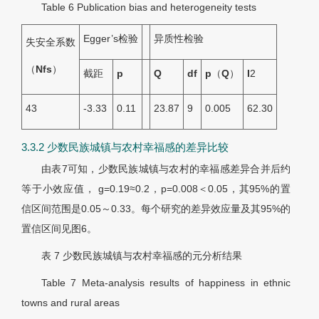
Table 6
Publication bias and heterogeneity tests
Egger’s检验
异质性检验
失安全系数
（
N
fs
）
截距
p
Q
df
p
（
Q
）
I
2
43
-3.33
0.11
23.87
9
0.005
62.30
3.3.2 少数民族城镇与农村幸福感的差异比较
由
表7
可知，少数民族城镇与农村的幸福感差异合并后约
等于小效应值， g=0.19≈0.2，p=0.008＜0.05，其95%的置
信区间范围是0.05～0.33。每个研究的差异效应量及其95%的
置信区间见
图6
。
表 7
少数民族城镇与农村幸福感的元分析结果
Table 7
Meta-analysis results of happiness in ethnic
towns and rural areas