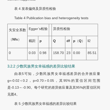
表 4
发表偏倚及异质性检验
Table 4
Publication bias and heterogeneity tests
Egger’s检验
异质性检验
失安全系数
（
N
fs
）
截距
p
Q
df
p
（
Q
）
I
2
0
0.03
0.98
158.70
23
0.00
85.51
3.2.2 少数民族男女幸福感的差异比较结果
由
表5
可知，少数民族男女幸福感差异的合并效应量
g=-0.02＜0.2，p=0.70＞0.05，其95%的置信区间范围
是-0.13～-0.90。每个研究的差异效应量及其95%的置信区间
见
图4
。
表 5
少数民族男女幸福感的差异比较结果