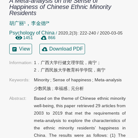
A Meta-analysis on the Sense of
Happiness of Chinese Ethnic Minority
Residents
,
胡广丽¹
李金德²*
Psychology of China
/
2020,2(3): 222-240 / 2020-03-05
1451
866
View
Download PDF
Information:
1．广西大学行健文理学院，南宁；

2．广西民族大学教育科学学院，南宁
Keywords:
Minority
;
Sense of happiness
;
Meta-analysis
少数民族
;
幸福感
;
元分析
Abstract:
Based on the theme of Chinese ethnic minority
well-being, this paper retrieved 29 articles from
2003 to 2019 that met the requirements of
meta-analysis to explore the characteristics of
the ethnic minority residents’ happiness in
China. The results were as follows: (1) The