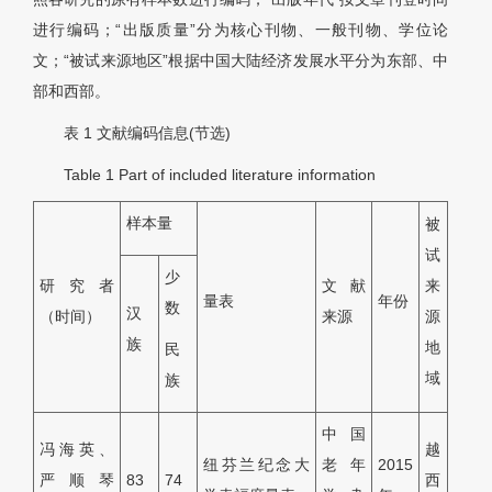
进行编码；“出版质量”分为核心刊物、一般刊物、学位论
文；“被试来源地区”根据中国大陆经济发展水平分为东部、中
部和西部。
表 1
文献编码信息(节选)
Table 1
Part of included literature information
样本量
被
试
少
研究者
文献
来
量表
年份
数
汉
（时间）
来源
源
族
地
民
域
族
中国
冯海英、
越
纽芬兰纪念大
老年
2015
严顺琴
83
74
西