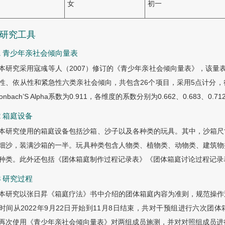
女
初一
2 研究工具
2.1 青少年亲社会倾向量表
本研究采用寇彧等人（2007）修订的《青少年亲社会倾向量表》，该量
性、依从性和紧急性六类亲社会倾向，共包含26个项目，采用5点计分
onbach’S Alpha系数为0.911，各维度的系数分别为0.662、0.683、0.7
.2 箱庭设备
本研究使用的箱庭设备包括沙箱、沙子以及各种类的玩具。其中，沙箱尺寸
细沙，装满沙箱的一半。玩具种类包含人物类、植物类、动物类、建筑物
种类。此外还包括《团体箱庭制作过程记录表》《团体箱庭讨论过程记录
.3 研究过程
本研究以张日昇《箱庭疗法》书中介绍的团体箱庭内容为准则，规范操作
时间从2022年9月22日开始到11月8日结束，共对干预组进行六次团
再次使用《青少年亲社会倾向量表》对两组成员施测，并对对照组成员进行干