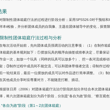
结果
对限制性团体箱庭疗法的过程进行阶段分析；采用SPSS26.0对干预
样本t检验，并分析团体成员的自我像、主题在团体辅导中的变化，探查
.1 限制性团体箱庭疗法过程与分析
在每次活动开始前，先向团体成员强调活动的注意事项：（1）在制作箱
体箱庭的基本规则如下：①摆放玩具的顺序由抽签或猜拳决定，尽量保证
作业一次，如放一个玩具（同样的玩具可以放多个）、挖一条河流或移动
架；③制作过程中成员间不能交流，可以和团体带领者交流；④制作过程
后一轮结束后，最后一位摆放的成员可以对作品进行简单调整。（3）制
在其他成员分享时应尊重对方，不能随意打断、插话。
根据张日昇（2006）对团体箱庭疗法治疗阶段的划分并结合本次团体
择，将六次团体箱庭划分为四个阶段，分别是“各自为政”阶段、“察言观
1.1 “各自为政”阶段（第1～2次团体箱庭）