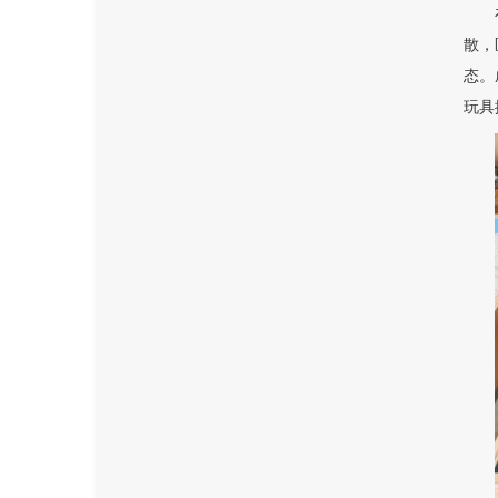
散，
态。
玩具