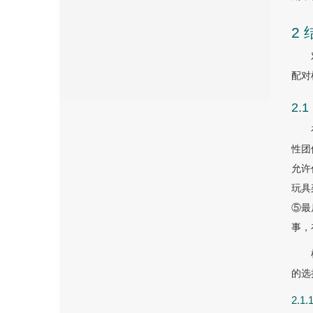
2 
配对
2
性团
允许
玩具
⑤最
事，
的选
2.