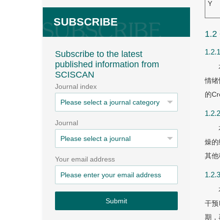
Y
SUBSCRIBE
1.
1.
Subscribe to the latest
published information from
SCISCAN
情绪
Journal index
的Cr
1.2
Journal
燥的
其他
Your email address
1.2
Submit
干预
期，