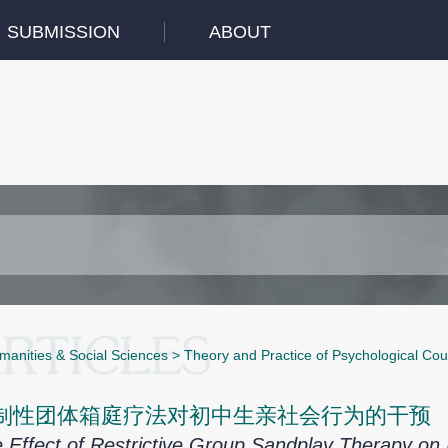
SUBMISSION
ABOUT
manities & Social Sciences
>
Theory and Practice of Psychological Cou
制性团体箱庭疗法对初中生亲社会行为的干预
 Effect of Restrictive Group Sandplay Therapy on 