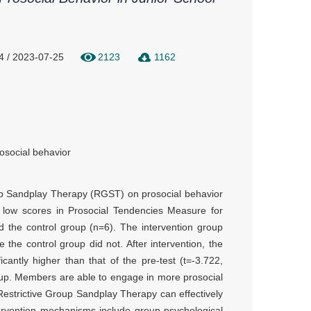
4 / 2023-07-25
2123
1162
osocial behavior
oup Sandplay Therapy (RGST) on prosocial behavior
th low scores in Prosocial Tendencies Measure for
d the control group (n=6). The intervention group
the control group did not. After intervention, the
cantly higher than that of the pre-test (t=-3.722,
roup. Members are able to engage in more prosocial
estrictive Group Sandplay Therapy can effectively
tervention mechanisms include group psychological