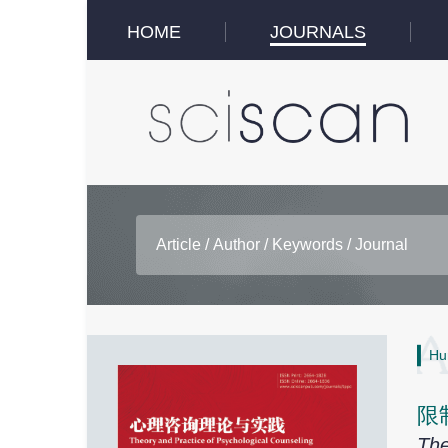
HOME
JOURNALS
Hu
限
The