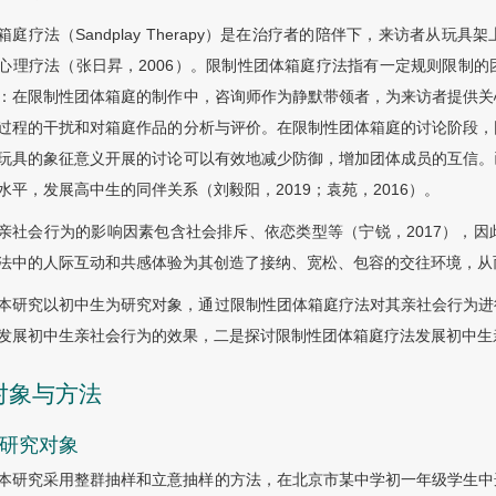
箱庭疗法（Sandplay Therapy）是在治疗者的陪伴下，来访者从
心理疗法（张日昇，2006）。限制性团体箱庭疗法指有一定规则限制
：在限制性团体箱庭的制作中，咨询师作为静默带领者，为来访者提供关
过程的干扰和对箱庭作品的分析与评价。在限制性团体箱庭的讨论阶段，
玩具的象征意义开展的讨论可以有效地减少防御，增加团体成员的互信。
水平，发展高中生的同伴关系（刘毅阳，2019；袁苑，2016）。
亲社会行为的影响因素包含社会排斥、依恋类型等（宁锐，2017），
法中的人际互动和共感体验为其创造了接纳、宽松、包容的交往环境，从
本研究以初中生为研究对象，通过限制性团体箱庭疗法对其亲社会行为进
发展初中生亲社会行为的效果，二是探讨限制性团体箱庭疗法发展初中生
 对象与方法
1 研究对象
本研究采用整群抽样和立意抽样的方法，在北京市某中学初一年级学生中