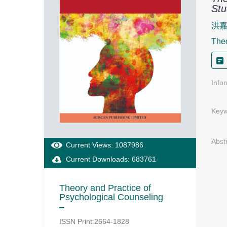
Stu
洪嘉
Theo
Info
Keyw
Abst
Current Views: 1087986
Current Downloads: 683761
Theory and Practice of
Psychological Counseling
ISSN Print:2664-1828