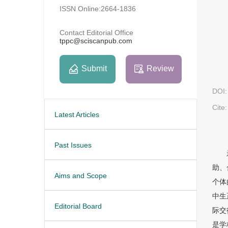
ISSN Online:2664-1836
Contact Editorial Office
tppc@sciscanpub.com
Submit
Review
DOI:
Cite:
Latest Articles
Past Issues
助、
Aims and Scope
个体
中生
Editorial Board
际交
是学