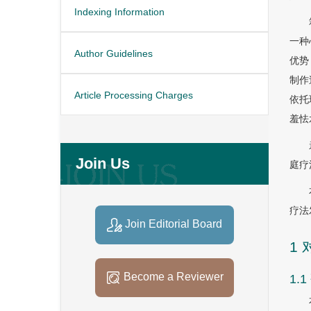
Indexing Information
一种
Author Guidelines
优势
制作
Article Processing Charges
依托
羞怯
Join Us
庭疗
疗法
Join Editorial Board
1
Become a Reviewer
1.