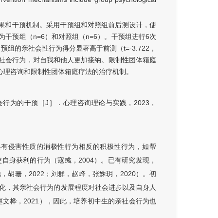
果和干预机制。采用干预组和对照组前后测设计，使
干预组（n=6）和对照组（n=6）。干预组进行6次
的亲社会性行为得分显著高于前测（t=-3.722，
的亲社会行为，对自我和他人更加接纳。限制性团体箱庭
心理咨询和限制性团体箱庭疗法的治疗机制。
行为的干预［J］．心理咨询理论与实践，2023，
出，指与具有侵害性质的消极性行为相反的积极性行为，如帮
自身获利的行为（寇彧，2004）。已有研究发现，
胡珊，2022；刘群，赵峰，张姝玥，2020）。初
化，其亲社会行为的发展程度对社会进步以及自身人
赵文桦，2021），因此，培养初中生的亲社会行为也