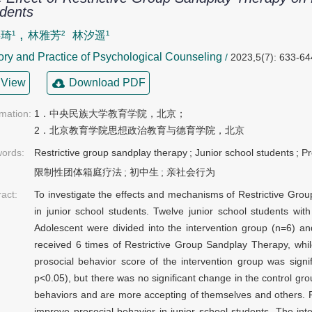
dents
,
琦¹
林雅芳²
林汐遥¹
ry and Practice of Psychological Counseling
/
2023,5(7): 633-64
View
Download PDF
rmation:
1．中央民族大学教育学院，北京；

2．北京教育学院思想政治教育与德育学院，北京
ords:
Restrictive group sandplay therapy
;
Junior school students
;
Pr
限制性团体箱庭疗法
;
初中生
;
亲社会行为
ract:
To investigate the effects and mechanisms of Restrictive Gr
in junior school students. Twelve junior school students wi
Adolescent were divided into the intervention group (n=6) an
received 6 times of Restrictive Group Sandplay Therapy, while 
prosocial behavior score of the intervention group was signifi
p<0.05), but there was no significant change in the control g
behaviors and are more accepting of themselves and others. R
improve prosocial behavior in junior school students. The in