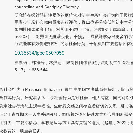
counseling and Sandplay Therapy.
研究旨在探讨限制性团体箱庭疗法对初中生亲社会行为的干预效
用青少年亲社会倾向量表进行评估，将12位得分较低的初中生分为
限制性团体箱庭干预，对照组不进行干预。经过6次团体箱庭，干预组
p<0.05），对照组无显著变化。干预后，成员能够做出更多
疗法能够有效促进初中生的亲社会行为，干预机制主要包括团体
10.35534/tppc.0507059
洪嘉琦，林雅芳，林汐遥．限制性团体箱庭疗法对初中生亲社会
5（7）：633-644．
亲社会行为（Prosocial Behavior）最早由美国学者威斯伯提
合作等行为。研究者认为，亲社会行为是对社会、他人有益，同时可以使
的亲社会行为与主观幸福感、生命意义感之间存在着密切的关系（张亦弛，
正处于青春期这一人生关键阶段，面临着身体的快速发育和心理的剧烈变
往能力、主观幸福感、学校适应等方面具有关键的意义（赵鑫，2022；
校教育的一项重要任务。