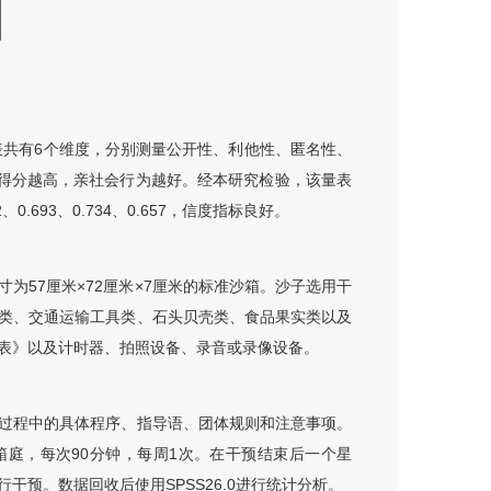
表共有6个维度，分别测量公开性、利他性、匿名性、
，得分越高，亲社会行为越好。经本研究检验，该量表
12、0.693、0.734、0.657，信度指标良好。
为57厘米×72厘米×7厘米的标准沙箱。沙子选用干
类、交通运输工具类、石头贝壳类、食品果实类以及
表》以及计时器、拍照设备、录音或录像设备。
过程中的具体程序、指导语、团体规则和注意事项。
体箱庭，每次90分钟，每周1次。在干预结束后一个星
预。数据回收后使用SPSS26.0进行统计分析。