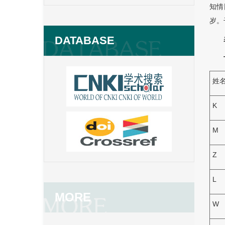
知情
岁。
DATABASE
姓
K
M
Z
L
MORE
W