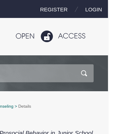
REGISTER
LOGIN
nseling
>
Details
Prosocial Behavior in Junior School