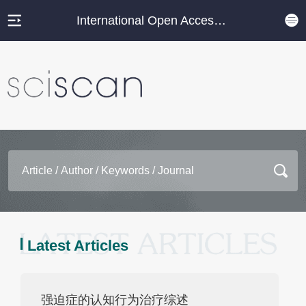
International Open Access Journal Platform
Latest Articles
强迫症的认知行为治疗综述