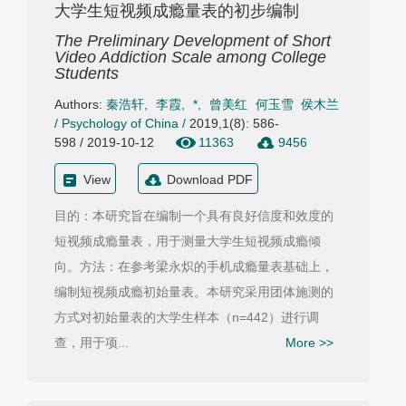
大学生短视频成瘾量表的初步编制
The Preliminary Development of Short
Video Addiction Scale among College
Students
Authors:
秦浩轩
,
李霞
,
*
,
曾美红
何玉雪
侯木兰
/
Psychology of China
/
2019,1(8): 586-
598 / 2019-10-12
11363
9456
View
Download PDF
目的：本研究旨在编制一个具有良好信度和效度的
短视频成瘾量表，用于测量大学生短视频成瘾倾
向。方法：在参考梁永炽的手机成瘾量表基础上，
编制短视频成瘾初始量表。本研究采用团体施测的
方式对初始量表的大学生样本（n=442）进行调
查，用于项...
More >>