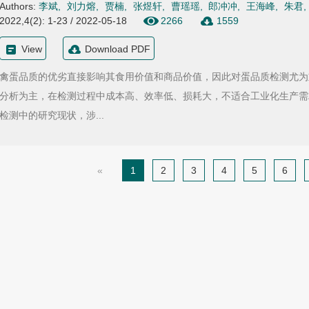
Authors:
李斌
,
刘力熔
,
贾楠
,
张煜轩
,
曹瑶瑶
,
郎冲冲
,
王海峰
,
朱君
2022,4(2): 1-23 / 2022-05-18
2266
1559
View
Download PDF
禽蛋品质的优劣直接影响其食用价值和商品价值，因此对蛋品质检测尤为
分析为主，在检测过程中成本高、效率低、损耗大，不适合工业化生产需
检测中的研究现状，涉...
«
1
2
3
4
5
6