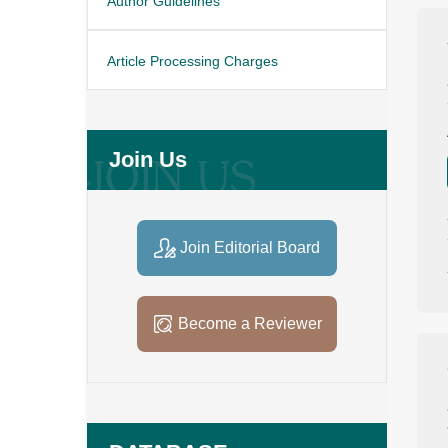
Author Guidelines
Article Processing Charges
Join Us
Join Editorial Board
Become a Reviewer