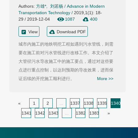
Authors:
方雄*
,
刘若杨
/
Advance in Modern
Transportation Technology
/
2019,1(1): 18-
29 / 2019-12-04
1087
400
View
Download PDF
城市内施工的地铁明挖工程如遇到污水管线，则需
要在施工前对污水管线进行改移工作。本文介绍了
大管径污水导改施工中的施工要点，通过对这些要
点进行重点控制，以达到预期的导改效果，进而保
证后续的开挖施工顺利进行。
More >>
«
1
2
...
1337
1338
1339
1340
1341
1342
1343
...
1382
1383
»