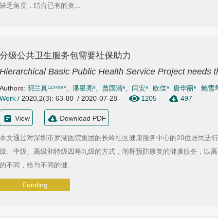
缺乏角度，结合已有的资...
分级公共卫生服务包需要社保助力
Hierarchical Basic Public Health Service Project needs t
Authors:
明兰真¹²³⁴⁵⁶*
,
潘星亮⁶
,
曾国清⁶
,
闫安⁶
欧佳⁶
唐华丽⁶
鲍雪
Work
/
2020,2(3): 63-80 / 2020-07-28
1205
497
View
Download PDF
本文通过对深圳市罗湖医院集团的长岭社区健康服务中心的20位居民进
级、中级、高级和特级四等九级的方式，阐释预防康复的健康服务，以高
的不同，给与不同的健...
Funding