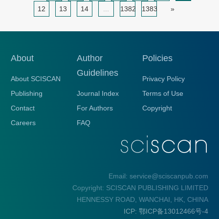
12
13
14
...
1382
1383
»
About
Author
Policies
Guidelines
About SCISCAN
Privacy Policy
Publishing
Journal Index
Terms of Use
Contact
For Authors
Copyright
Careers
FAQ
Email: service@sciscanpub.com
Copyright: SCISCAN PUBLISHING LIMITED
HENNESSY ROAD, WANCHAI, HK, CHINA
ICP: 鄂ICP备13012466号-4