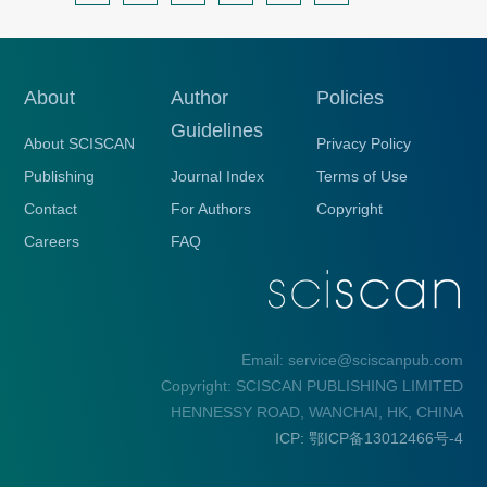
About
Author
Policies
Guidelines
About SCISCAN
Privacy Policy
Publishing
Journal Index
Terms of Use
Contact
For Authors
Copyright
Careers
FAQ
Email: service@sciscanpub.com
Copyright: SCISCAN PUBLISHING LIMITED
HENNESSY ROAD, WANCHAI, HK, CHINA
ICP: 鄂ICP备13012466号-4